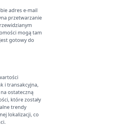
bie adres e-mail
yna przetwarzanie
 przewidzianym
adomości mogą tam
 jest gotowy do
wartości
 i transakcyjna,
 na ostateczną
ci, które zostały
alne trendy
j lokalizacji, co
ci.