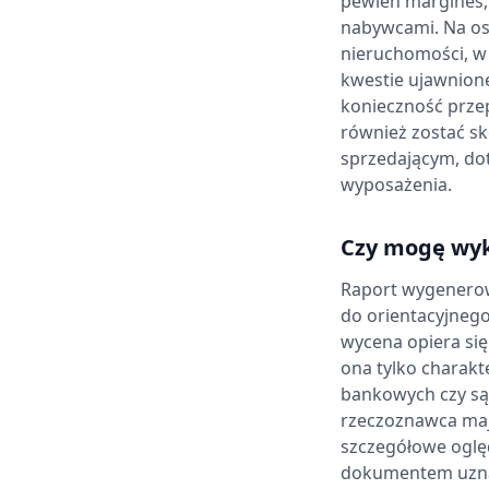
pewien margines,
nabywcami. Na os
nieruchomości, w 
kwestie ujawnione
konieczność prze
również zostać s
sprzedającym, do
wyposażenia.
Czy mogę wyk
Raport wygenerow
do orientacyjnego
wycena opiera si
ona tylko charakt
bankowych czy są
rzeczoznawca maj
szczegółowe oględ
dokumentem uzna