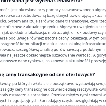
b określana jest wycena CenaMetra?
mości jest określana przy pomocy zaawansowanego algory
ry przetwarza rozbudowaną bazę danych zawierającą aktualn
ci. System analizuje zarówno dane transakcyjne, czyli rze
dane ofertowe z aktualnego rynku. Algorytm uwzględnia sz
h jak dokładna lokalizacja, metraż, piętro, rok budowy czy 
erze pod uwagę również istotne cechy lokalizacji, w tym od
ostępność komunikacji miejskiej oraz lokalną infrastruktu
rowadza szczegółową analizę porównawczą z podobnymi 
wala na jeszcze dokładniejsze oszacowanie wartości. Algoryt
ajnowsze dane rynkowe, co zapewnia aktualność i precyzję
ię ceny transakcyjne od cen ofertowych?
kwoty, po których właściciele początkowo wystawiają swoj
zas gdy ceny transakcyjne odzwierciedlają rzeczywiste kwot
tały ostatecznie sprzedane. Różnice między tymi cenami wy
ch i negocjacyjnych. Sprzedający często uwzględniają w c