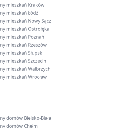
ny mieszkań
Kraków
ny mieszkań
Łódź
ny mieszkań
Nowy Sącz
ny mieszkań
Ostrołęka
ny mieszkań
Poznań
ny mieszkań
Rzeszów
ny mieszkań
Słupsk
ny mieszkań
Szczecin
ny mieszkań
Wałbrzych
ny mieszkań
Wrocław
eny domów
Bielsko-Biała
eny domów
Chełm