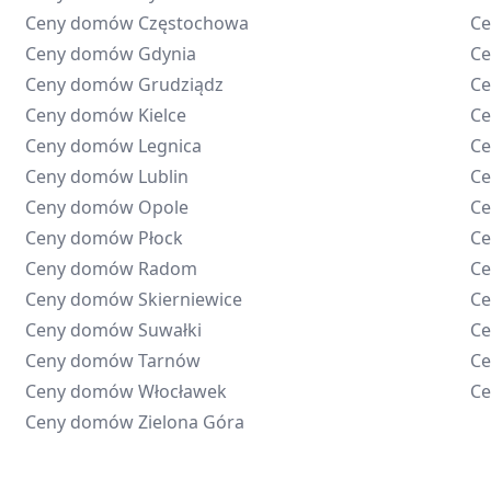
Ceny domów
Częstochowa
C
Ceny domów
Gdynia
C
Ceny domów
Grudziądz
C
Ceny domów
Kielce
C
Ceny domów
Legnica
C
Ceny domów
Lublin
C
Ceny domów
Opole
C
Ceny domów
Płock
C
Ceny domów
Radom
C
Ceny domów
Skierniewice
C
Ceny domów
Suwałki
C
Ceny domów
Tarnów
C
Ceny domów
Włocławek
C
Ceny domów
Zielona Góra