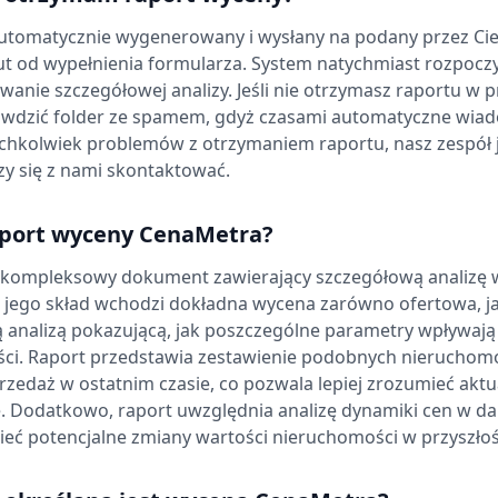
automatycznie wygenerowany i wysłany na podany przez Cie
ut od wypełnienia formularza. System natychmiast rozpocz
wanie szczegółowej analizy. Jeśli nie otrzymasz raportu w
rawdzić folder ze spamem, gdyż czasami automatyczne wi
akichkolwiek problemów z otrzymaniem raportu, nasz zespół
y się z nami skontaktować.
aport wyceny CenaMetra?
 kompleksowy dokument zawierający szczegółową analizę 
jego skład wchodzi dokładna wycena zarówno ofertowa, jak
 analizą pokazującą, jak poszczególne parametry wpływają
ci. Raport przedstawia zestawienie podobnych nieruchomoś
zedaż w ostatnim czasie, co pozwala lepiej zrozumieć aktu
 Dodatkowo, raport uwzględnia analizę dynamiki cen w dane
eć potencjalne zmiany wartości nieruchomości w przyszłoś