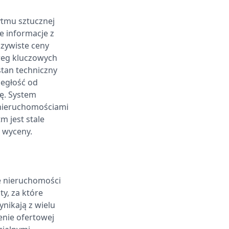
tmu sztucznej
e informacje z
czywiste ceny
ereg kluczowych
stan techniczny
ległość od
rę. System
nieruchomościami
m jest stale
 wyceny.
e nieruchomości
y, za które
nikają z wielu
enie ofertowej