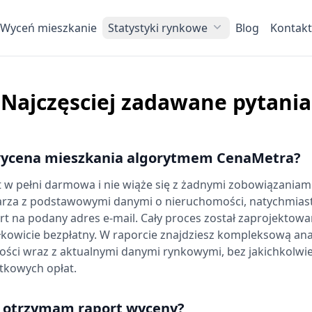
Wyceń mieszkanie
Statystyki rynkowe
Blog
Kontakt
Najczęsciej zadawane pytania
 wycena mieszkania algorytmem CenaMetra?
 w pełni darmowa i nie wiąże się z żadnymi zobowiązaniami
arza z podstawowymi danymi o nieruchomości, natychmias
t na podany adres e-mail. Cały proces został zaprojektowan
całkowicie bezpłatny. W raporcie znajdziesz kompleksową ana
ości wraz z aktualnymi danymi rynkowymi, bez jakichkolwi
tkowych opłat.
b otrzymam raport wyceny?