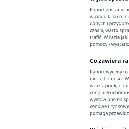
Raport zostanie 
w ciągu kilku min
danych i przygoto
czasie, warto sp
trafić. W razie j
pomocy - wystarcz
Co zawiera r
Raport wyceny to
nieruchomości. W 
wraz z pogłębioną
cenę nieruchomoś
wystawione na spr
cenowe i rynkowe.
pomaga przewidzi