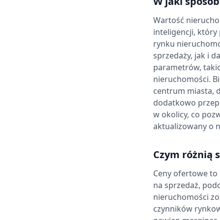
W jaki sposó
Wartość nierucho
inteligencji, któ
rynku nieruchomoś
sprzedaży, jak i 
parametrów, takic
nieruchomości. Bi
centrum miasta, d
dodatkowo przep
w okolicy, co poz
aktualizowany o n
Czym różnią s
Ceny ofertowe to 
na sprzedaż, podc
nieruchomości zos
czynników rynkowy