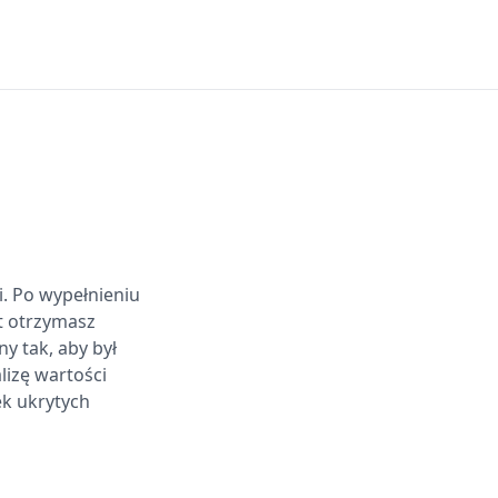
. Po wypełnieniu
t otrzymasz
y tak, aby był
lizę wartości
ek ukrytych