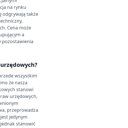
cjalnymi
cja na rynku
lę odgrywają także
techniczny,
ch. Cena może
kupującym a
y pozostawienia
 urzędowych?
 przede wszystkim
imo że nasza
nkowych stanowi
spraw urzędowych,
awnionym
awa, przeprowadza
jest jedynym
jednak stanowić