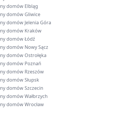
eny domów
Elbląg
eny domów
Gliwice
eny domów
Jelenia Góra
eny domów
Kraków
eny domów
Łódź
eny domów
Nowy Sącz
eny domów
Ostrołęka
eny domów
Poznań
eny domów
Rzeszów
eny domów
Słupsk
eny domów
Szczecin
eny domów
Wałbrzych
eny domów
Wrocław