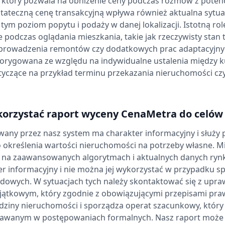
 który pozwala na obniżenie ceny podczas rozmów z poten
tateczną cenę transakcyjną wpływa również aktualna sytua
tym poziom popytu i podaży w danej lokalizacji. Istotną ro
 podczas oglądania mieszkania, takie jak rzeczywisty stan 
prowadzenia remontów czy dodatkowych prac adaptacyjny
korygowana ze względu na indywidualne ustalenia między 
tyczące na przykład terminu przekazania nieruchomości cz
orzystać raport wyceny CenaMetra do celów
any przez nasz system ma charakter informacyjny i służy
 określenia wartości nieruchomości na potrzeby własne. M
ę na zaawansowanych algorytmach i aktualnych danych ry
er informacyjny i nie można jej wykorzystać w przypadku 
dowych. W sytuacjach tych należy skontaktować się z upr
ątkowym, który zgodnie z obowiązującymi przepisami pr
ziny nieruchomości i sporządza operat szacunkowy, który 
wanym w postępowaniach formalnych. Nasz raport może 