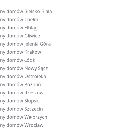
eny domów
Bielsko-Biała
eny domów
Chełm
eny domów
Elbląg
eny domów
Gliwice
eny domów
Jelenia Góra
eny domów
Kraków
eny domów
Łódź
eny domów
Nowy Sącz
eny domów
Ostrołęka
eny domów
Poznań
eny domów
Rzeszów
eny domów
Słupsk
eny domów
Szczecin
eny domów
Wałbrzych
eny domów
Wrocław