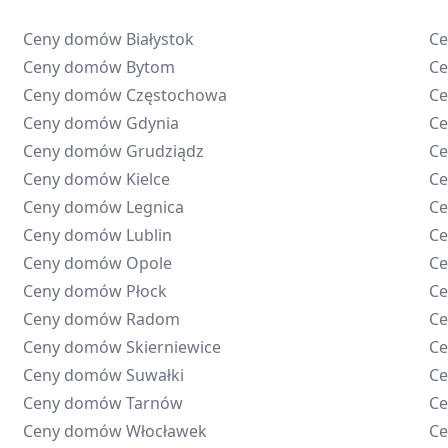
Ceny domów
Białystok
C
Ceny domów
Bytom
C
Ceny domów
Częstochowa
C
Ceny domów
Gdynia
C
Ceny domów
Grudziądz
C
Ceny domów
Kielce
C
Ceny domów
Legnica
C
Ceny domów
Lublin
C
Ceny domów
Opole
C
Ceny domów
Płock
C
Ceny domów
Radom
C
Ceny domów
Skierniewice
C
Ceny domów
Suwałki
C
Ceny domów
Tarnów
C
Ceny domów
Włocławek
C