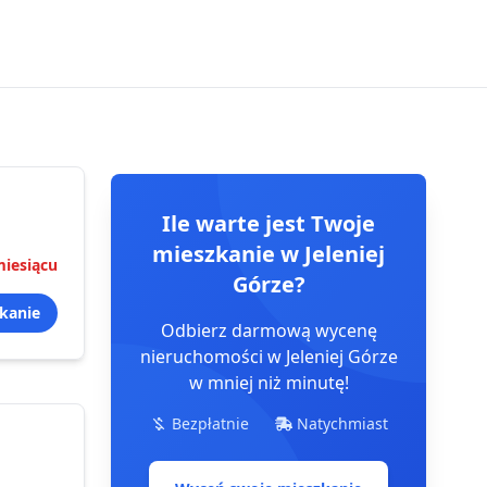
Ile warte jest Twoje
mieszkanie
w Jeleniej
iesiącu
Górze
?
kanie
Odbierz darmową wycenę
nieruchomości
w Jeleniej Górze
w mniej niż minutę!
Bezpłatnie
Natychmiast