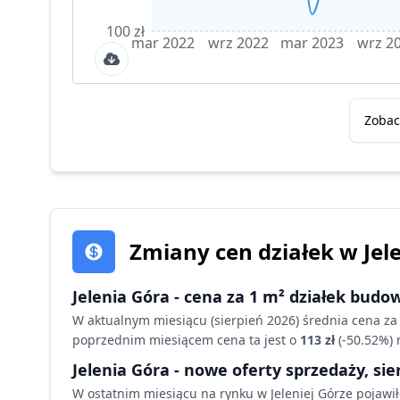
100 zł
mar 2022
wrz 2022
mar 2023
wrz 2
Zobac
Zmiany cen działek
w Jel
Jelenia Góra
- cena za 1 m² działek budo
W aktualnym miesiącu (
sierpień 2026
) średnia cena za
poprzednim miesiącem cena ta jest o
113 zł
(
-50.52
%)
Jelenia Góra
- nowe oferty sprzedaży,
sie
W ostatnim miesiącu na rynku
w Jeleniej Górze
pojawił