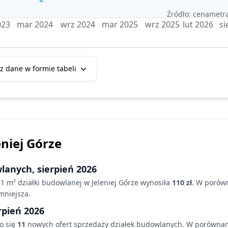
Źródło: cenametra
023
mar 2024
wrz 2024
mar 2025
wrz 2025
lut 2026
si
z dane w formie tabeli
eniej Górze
wlanych,
sierpień 2026
 1 m² działki budowlanej
w Jeleniej Górze
wynosiła
110 zł
. W porów
mniejsza
.
rpień 2026
o się
11
nowych ofert sprzedaży działek budowlanych. W porównan