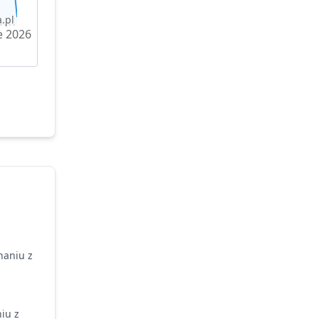
.pl
e 2026
naniu z
iu z