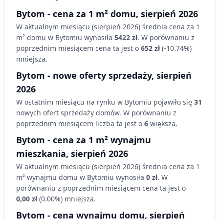
Bytom
- cena za 1 m²
domu
,
sierpień 2026
W aktualnym miesiącu (
sierpień 2026
) średnia cena za 1
m²
domu
w Bytomiu
wynosiła
5422 zł
. W porównaniu z
poprzednim miesiącem cena ta jest o
652 zł
(
-10.74
%)
mniejsza
.
Bytom
- nowe oferty sprzedaży,
sierpień
2026
W ostatnim miesiącu na rynku
w Bytomiu
pojawiło się
31
nowych ofert sprzedaży
domów
. W porównaniu z
poprzednim miesiącem liczba ta jest o
6
większa
.
Bytom
- cena za 1 m² wynajmu
mieszkania,
sierpień 2026
W aktualnym miesiącu (
sierpień 2026
) średnia cena za 1
m² wynajmu
domu
w Bytomiu
wynosiła
0 zł
. W
porównaniu z poprzednim miesiącem cena ta jest o
0,00 zł
(
0.00
%)
mniejsza
.
Bytom
- cena wynajmu
domu
,
sierpień