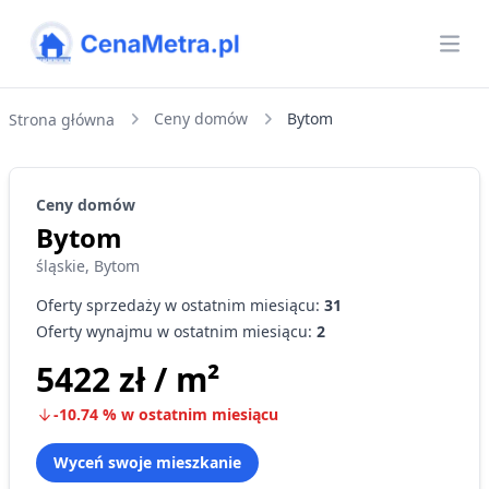
CenaMetra
Otw
Ceny domów
Bytom
Strona główna
Ceny
domów
Bytom
śląskie
,
Bytom
Oferty sprzedaży w ostatnim miesiącu:
31
Oferty wynajmu w ostatnim miesiącu:
2
5422 zł
/ m²
-10.74
%
w ostatnim miesiącu
Wyceń swoje mieszkanie