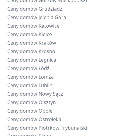
Ceny domów
Gorzów Wielkopolski
Ceny domów
Grudziądz
Ceny domów
Jelenia Góra
Ceny domów
Katowice
Ceny domów
Kielce
Ceny domów
Kraków
Ceny domów
Krosno
Ceny domów
Legnica
Ceny domów
Łódź
Ceny domów
Łomża
Ceny domów
Lublin
Ceny domów
Nowy Sącz
Ceny domów
Olsztyn
Ceny domów
Opole
Ceny domów
Ostrołęka
Ceny domów
Piotrków Trybunalski