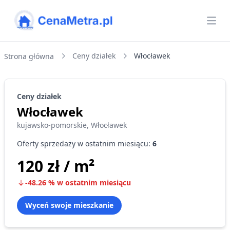
CenaMetra
Otw
Ceny działek
Włocławek
Strona główna
Ceny
działek
Włocławek
kujawsko-pomorskie
,
Włocławek
Oferty sprzedaży w ostatnim miesiącu:
6
120 zł
/ m²
-48.26
%
w ostatnim miesiącu
Wyceń swoje mieszkanie