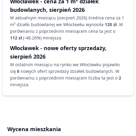
Włocławek
- cena za 1 m² działek
budowlanych,
sierpień 2026
W aktualnym miesiącu (
sierpień 2026
) średnia cena za 1
m² działki budowlanej
we Włocławku
wynosiła
120 zł
. W
porównaniu z poprzednim miesiącem cena ta jest o
112 zł
(
-48.26
%)
mniejsza
.
Włocławek
- nowe oferty sprzedaży,
sierpień 2026
W ostatnim miesiącu na rynku
we Włocławku
pojawiło
się
6
nowych ofert sprzedaży działek budowlanych. W
porównaniu z poprzednim miesiącem liczba ta jest o
2
mniejsza
.
Wycena mieszkania