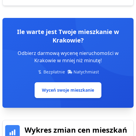
Ile warte jest Twoje mieszkanie
w
Krakowie
?
Odbierz darmową wycenę nieruchomości
w
Krakowie
w mniej niż minutę!
Bezpłatnie
Natychmiast
Wyceń swoje mieszkanie
Wykres zmian cen
mieszkań