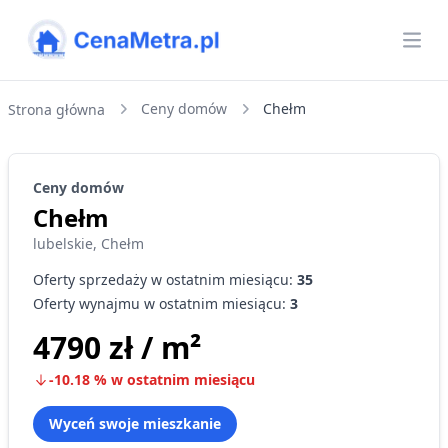
CenaMetra
Otw
Ceny domów
Chełm
Strona główna
Ceny
domów
Chełm
lubelskie
,
Chełm
Oferty sprzedaży w ostatnim miesiącu:
35
Oferty wynajmu w ostatnim miesiącu:
3
4790 zł
/ m²
-10.18
%
w ostatnim miesiącu
Wyceń swoje mieszkanie