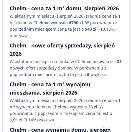
Chełm
- cena za 1 m²
domu
,
sierpień 2026
W aktualnym miesiącu (
sierpień 2026
) średnia cena za 1
m²
domu
w Chełmie
wynosiła
4790 zł
. W porównaniu z
poprzednim miesiącem cena ta jest o
543 zł
(
-10.18
%)
mniejsza
.
Chełm
- nowe oferty sprzedaży,
sierpień
2026
W ostatnim miesiącu na rynku
w Chełmie
pojawiło się
35
nowych ofert sprzedaży
domów
. W porównaniu z
poprzednim miesiącem liczba ta jest o
6
większa
.
Chełm
- cena za 1 m² wynajmu
mieszkania,
sierpień 2026
W aktualnym miesiącu (
sierpień 2026
) średnia cena za 1
m² wynajmu
domu
w Chełmie
wynosiła
33 zł
. W
porównaniu z poprzednim miesiącem cena ta jest o
1,01 zł
(
3.14
%)
większa
.
Chełm
- cena wynajmu
domu
,
sierpień