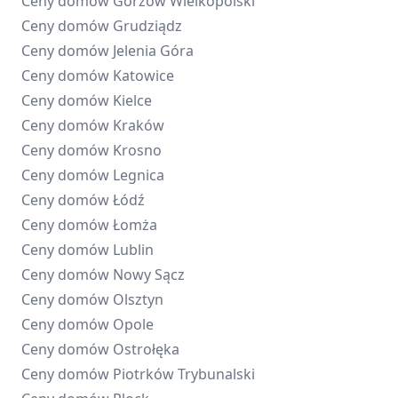
Ceny domów
Gorzów Wielkopolski
Ceny domów
Grudziądz
Ceny domów
Jelenia Góra
Ceny domów
Katowice
Ceny domów
Kielce
Ceny domów
Kraków
Ceny domów
Krosno
Ceny domów
Legnica
Ceny domów
Łódź
Ceny domów
Łomża
Ceny domów
Lublin
Ceny domów
Nowy Sącz
Ceny domów
Olsztyn
Ceny domów
Opole
Ceny domów
Ostrołęka
Ceny domów
Piotrków Trybunalski