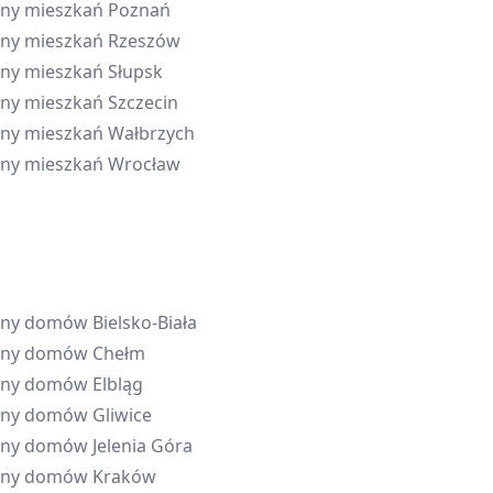
ny mieszkań
Poznań
ny mieszkań
Rzeszów
ny mieszkań
Słupsk
ny mieszkań
Szczecin
ny mieszkań
Wałbrzych
ny mieszkań
Wrocław
eny domów
Bielsko-Biała
eny domów
Chełm
eny domów
Elbląg
eny domów
Gliwice
eny domów
Jelenia Góra
eny domów
Kraków