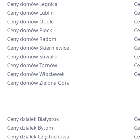
Ceny domów
Legnica
C
Ceny domów
Lublin
C
Ceny domów
Opole
C
Ceny domów
Płock
C
Ceny domów
Radom
C
Ceny domów
Skierniewice
C
Ceny domów
Suwałki
C
Ceny domów
Tarnów
C
Ceny domów
Włocławek
C
Ceny domów
Zielona Góra
Ceny działek
Białystok
Ce
Ceny działek
Bytom
Ce
Ceny działek
Częstochowa
Ce