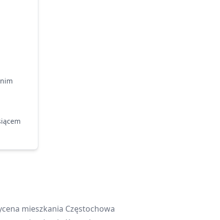
dnim
siącem
cena mieszkania
Częstochowa