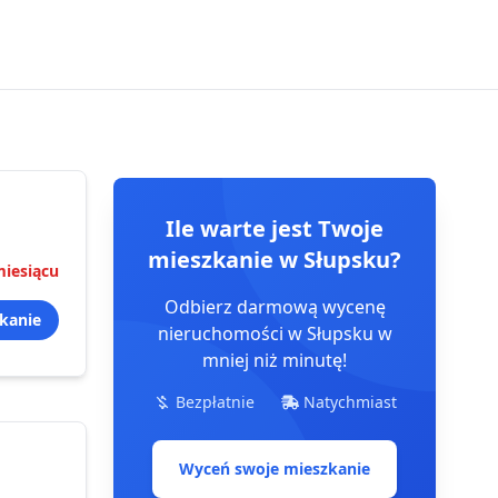
Ile warte jest Twoje
mieszkanie
w Słupsku
?
iesiącu
Odbierz darmową wycenę
kanie
nieruchomości
w Słupsku
w
mniej niż minutę!
Bezpłatnie
Natychmiast
Wyceń swoje mieszkanie