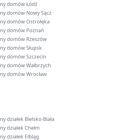
eny domów
Łódź
eny domów
Nowy Sącz
eny domów
Ostrołęka
eny domów
Poznań
eny domów
Rzeszów
eny domów
Słupsk
eny domów
Szczecin
eny domów
Wałbrzych
eny domów
Wrocław
ny działek
Bielsko-Biała
ny działek
Chełm
ny działek
Elbląg