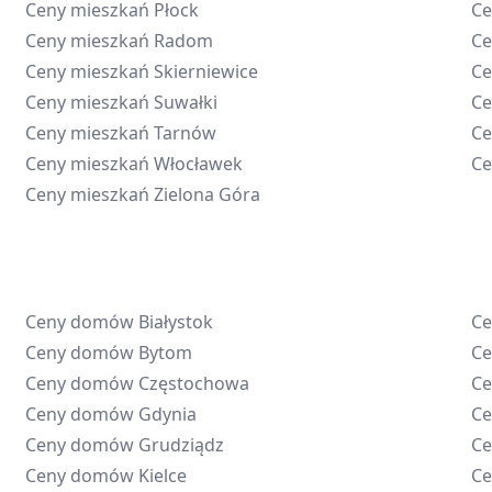
Ceny mieszkań
Płock
Ce
Ceny mieszkań
Radom
Ce
Ceny mieszkań
Skierniewice
Ce
Ceny mieszkań
Suwałki
Ce
Ceny mieszkań
Tarnów
Ce
Ceny mieszkań
Włocławek
Ce
Ceny mieszkań
Zielona Góra
Ceny domów
Białystok
C
Ceny domów
Bytom
C
Ceny domów
Częstochowa
C
Ceny domów
Gdynia
C
Ceny domów
Grudziądz
C
Ceny domów
Kielce
C