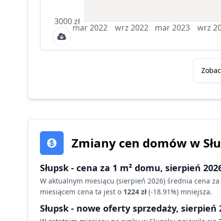
3000 zł
mar 2022
wrz 2022
mar 2023
wrz 2
Zobac
Zmiany cen
domów
w Sł
Słupsk
- cena za 1 m²
domu
,
sierpień 202
W aktualnym miesiącu (
sierpień 2026
) średnia cena za
miesiącem cena ta jest o
1224 zł
(
-18.91
%)
mniejsza
.
Słupsk
- nowe oferty sprzedaży,
sierpień 