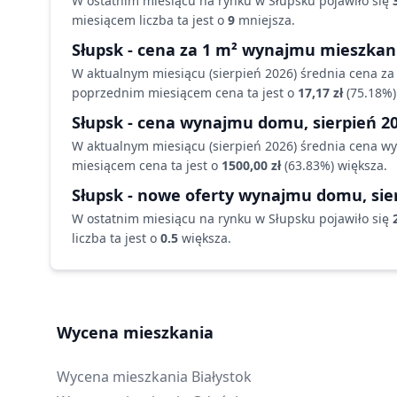
W ostatnim miesiącu na rynku
w Słupsku
pojawiło się
miesiącem liczba ta jest o
9
mniejsza
.
Słupsk
- cena za 1 m² wynajmu mieszkan
W aktualnym miesiącu (
sierpień 2026
) średnia cena z
poprzednim miesiącem cena ta jest o
17,17 zł
(
75.18
%)
Słupsk
- cena wynajmu
domu
,
sierpień 2
W aktualnym miesiącu (
sierpień 2026
) średnia cena w
miesiącem cena ta jest o
1500,00 zł
(
63.83
%)
większa
.
Słupsk
- nowe oferty wynajmu
domu
,
sie
W ostatnim miesiącu na rynku
w Słupsku
pojawiło się
liczba ta jest o
0.5
większa
.
Wycena mieszkania
Wycena mieszkania
Białystok