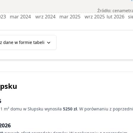
Źródło: cenametra
023
mar 2024
wrz 2024
mar 2025
wrz 2025
lut 2026
si
z dane w formie tabeli
upsku
6
 1 m²
domu
w Słupsku
wynosiła
5250 zł
. W porównaniu z poprzedn
2026