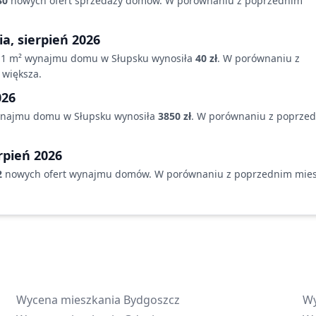
30
nowych ofert sprzedaży
domów
. W porównaniu z poprzednim
ia,
sierpień 2026
a 1 m² wynajmu
domu
w Słupsku
wynosiła
40 zł
. W porównaniu z
większa
.
026
ynajmu
domu
w Słupsku
wynosiła
3850 zł
. W porównaniu z poprze
rpień 2026
2
nowych ofert wynajmu
domów
. W porównaniu z poprzednim mie
Wycena mieszkania
Bydgoszcz
Wy