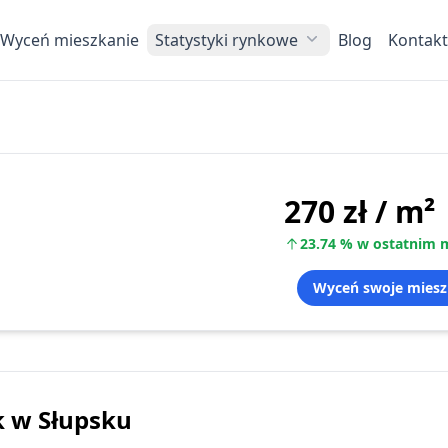
Wyceń mieszkanie
Statystyki rynkowe
Blog
Kontakt
270 zł
/ m²
23.74
%
w ostatnim m
Wyceń swoje miesz
k
w Słupsku