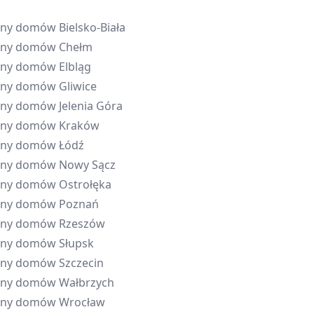
eny domów
Bielsko-Biała
eny domów
Chełm
eny domów
Elbląg
eny domów
Gliwice
eny domów
Jelenia Góra
eny domów
Kraków
eny domów
Łódź
eny domów
Nowy Sącz
eny domów
Ostrołęka
eny domów
Poznań
eny domów
Rzeszów
eny domów
Słupsk
eny domów
Szczecin
eny domów
Wałbrzych
eny domów
Wrocław