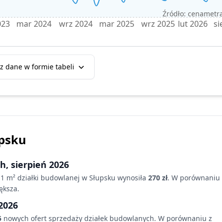
Źródło: cenametra
023
mar 2024
wrz 2024
mar 2025
wrz 2025
lut 2026
si
z dane w formie tabeli
psku
h,
sierpień 2026
 1 m² działki budowlanej
w Słupsku
wynosiła
270 zł
. W porównaniu 
ększa
.
2026
5
nowych ofert sprzedaży działek budowlanych. W porównaniu z