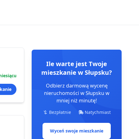
Ile warte jest Twoje
mieszkanie
w Słupsku
?
iesiącu
Odbierz darmową wycenę
kanie
nieruchomości
w Słupsku
w
mniej niż minutę!
Bezpłatnie
Natychmiast
Wyceń swoje mieszkanie