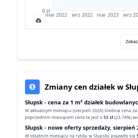
0 zł
mar 2022
wrz 2022
mar 2023
wrz 2
Zobac
Zmiany cen działek
w Słu
Słupsk
- cena za 1 m² działek budowlanyc
W aktualnym miesiącu (
sierpień 2026
) średnia cena za
poprzednim miesiącem cena ta jest o
52 zł
(
23.74
%)
wi
Słupsk
- nowe oferty sprzedaży,
sierpień 
W ostatnim miesiącu na rynku
w Słupsku
pojawiło się