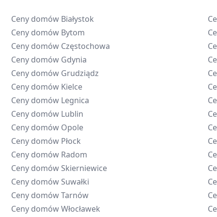
Ceny domów
Białystok
C
Ceny domów
Bytom
C
Ceny domów
Częstochowa
C
Ceny domów
Gdynia
C
Ceny domów
Grudziądz
C
Ceny domów
Kielce
C
Ceny domów
Legnica
C
Ceny domów
Lublin
C
Ceny domów
Opole
C
Ceny domów
Płock
C
Ceny domów
Radom
C
Ceny domów
Skierniewice
C
Ceny domów
Suwałki
C
Ceny domów
Tarnów
C
Ceny domów
Włocławek
C