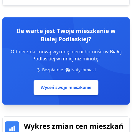
Ile warte jest Twoje mieszkanie
w
Białej Podlaskiej
?
Odbierz darmową wycenę nieruchomości
w Białej
Podlaskiej
w mniej niż minutę!
Bezpłatnie
Natychmiast
Wyceń swoje mieszkanie
Wykres zmian cen
mieszkań