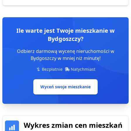
Ile warte jest Twoje mieszkanie
w
Bydgoszczy
?
Odbierz darmową wycenę nieruchomości
w
Bydgoszczy
w mniej niż minutę!
Bezpłatnie
Natychmiast
Wyceń swoje mieszkanie
Wykres zmian cen
mieszkań